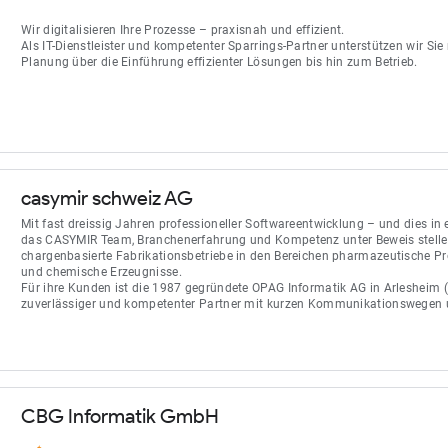
Wir digitalisieren Ihre Prozesse – praxisnah und effizient.
Als IT-Dienstleister und kompetenter Sparrings-Partner unterstützen wir S
Planung über die Einführung effizienter Lösungen bis hin zum Betrieb.
casymir schweiz AG
Mit fast dreissig Jahren professioneller Softwareentwicklung – und dies i
das CASYMIR Team, Branchenerfahrung und Kompetenz unter Beweis stellen
chargenbasierte Fabrikationsbetriebe in den Bereichen pharmazeutische Pr
und chemische Erzeugnisse.
Für ihre Kunden ist die 1987 gegründete OPAG Informatik AG in Arlesheim
zuverlässiger und kompetenter Partner mit kurzen Kom­munikationswegen u
CBG Informatik GmbH