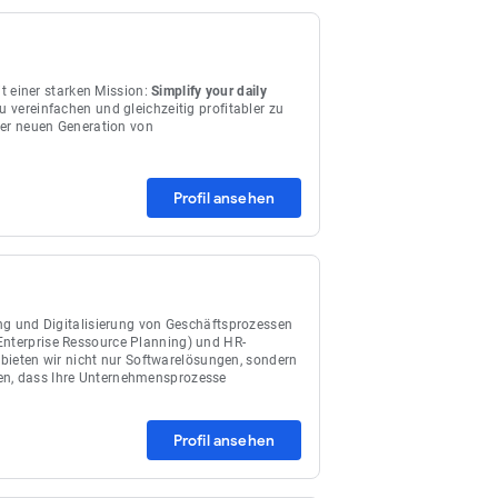
t einer starken Mission:
Simplify your daily
u vereinfachen und gleichzeitig profitabler zu
iner neuen Generation von
Profil ansehen
rung und Digitalisierung von Geschäftsprozessen
Enterprise Ressource Planning) und HR-
ieten wir nicht nur Softwarelösungen, sondern
len, dass Ihre Unternehmensprozesse
Profil ansehen