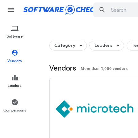
menu
search
computer
Software
arrow_drop_down
arrow_drop_down
Category
Leaders
Te
person_pin
Vendors
Vendors
More than 1,000 vendors
leaderboard
Leaders
check_circle
Comparisons