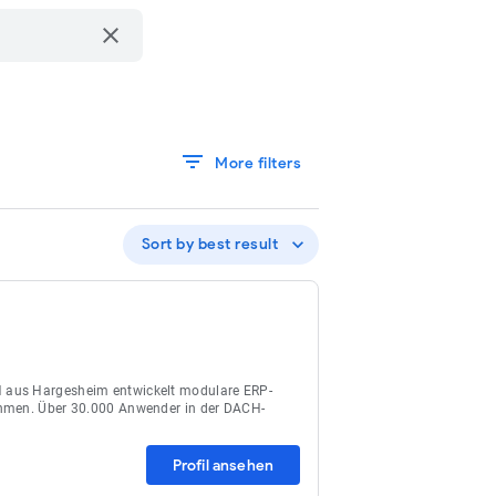
clear
filter_list
More filters
expand_more
Sort by best result
H aus Hargesheim entwickelt modulare ERP-
ehmen. Über 30.000 Anwender in der DACH-
Profil ansehen