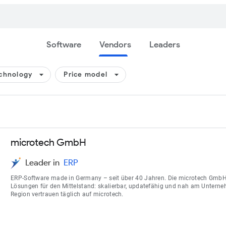
Software
Vendors
Leaders
arrow_drop_down
arrow_drop_down
chnology
Price model
microtech GmbH
Leader in
ERP
ERP-Software made in Germany – seit über 40 Jahren. Die microtech Gmb
Lösungen für den Mittelstand: skalierbar, updatefähig und nah am Untern
Region vertrauen täglich auf microtech.