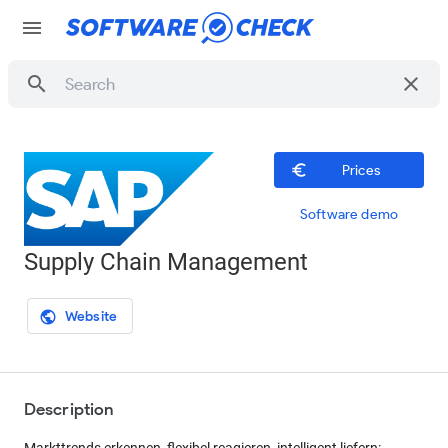
menu
search
clear
euro_symbol
Prices
Software demo
Supply Chain Management
Website
public
Description