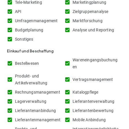
check_box
check_box
Tele-Marketing
Marketingplanung
check_box
check_box
API
Zielgruppenanalyse
check_box
check_box
Umfragenmanagement
Marktforschung
check_box
check_box
Budgetplanung
Analyse und Reporting
check_box
Sonstiges
Einkauf und Beschaffung
Wareneingangsbuchung
check_box
check_box
Bestellwesen
en
Produkt- und
check_box
check_box
Vertragsmanagement
Artikelverwaltung
check_box
check_box
Rechnungsmanagement
Katalogpflege
check_box
check_box
Lagerverwaltung
Lieferantenverwaltung
check_box
check_box
Lieferantenanbindung
Lieferantenbewertung
check_box
check_box
Lieferantenmanagement
Mobile Anbindung