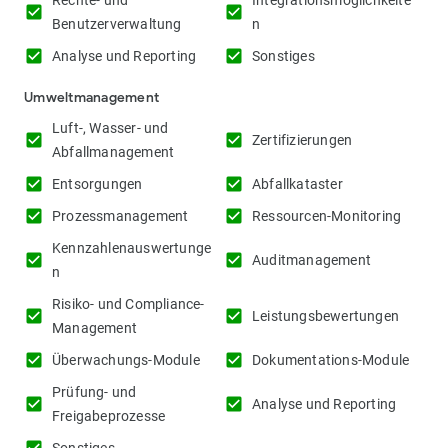
Rechte- und
Integrationsmöglichkeite
check_box
check_box
Benutzerverwaltung
n
check_box
check_box
Analyse und Reporting
Sonstiges
Umweltmanagement
Luft-, Wasser- und
check_box
check_box
Zertifizierungen
Abfallmanagement
check_box
check_box
Entsorgungen
Abfallkataster
check_box
check_box
Prozessmanagement
Ressourcen-Monitoring
Kennzahlenauswertunge
check_box
check_box
Auditmanagement
n
Risiko- und Compliance-
check_box
check_box
Leistungsbewertungen
Management
check_box
check_box
Überwachungs-Module
Dokumentations-Module
Prüfung- und
check_box
check_box
Analyse und Reporting
Freigabeprozesse