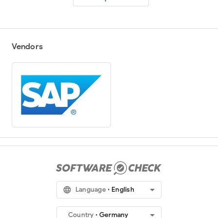
Vendors
arrow_drop_down
language
Language
English
arrow_drop_down
Country
Germany