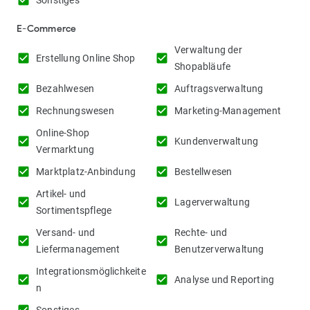
check_box
Sonstiges
E-Commerce
Verwaltung der
check_box
check_box
Erstellung Online Shop
Shopabläufe
check_box
check_box
Bezahlwesen
Auftragsverwaltung
check_box
check_box
Rechnungswesen
Marketing-Management
Online-Shop
check_box
check_box
Kundenverwaltung
Vermarktung
check_box
check_box
Marktplatz-Anbindung
Bestellwesen
Artikel- und
check_box
check_box
Lagerverwaltung
Sortimentspflege
Versand- und
Rechte- und
check_box
check_box
Liefermanagement
Benutzerverwaltung
Integrationsmöglichkeite
check_box
check_box
Analyse und Reporting
n