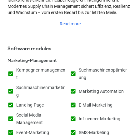
Markttrends erkennen, flexibel reagieren, intelligent liefern:
Modernes Supply Chain Management sichert Effizienz, Resilienz
und Wachstum – vom ersten Bedarf bis zur letzten Meile.
Read more
Software modules
Marketing-Management
Kampagnenmanagemen
Suchmaschinenoptimier
check_box
check_box
t
ung
Suchmaschinenmarketin
check_box
check_box
Marketing Automation
g
check_box
check_box
Landing Page
E-Mail-Marketing
Social Media-
check_box
check_box
Influencer-Marketing
Management
check_box
check_box
Event-Marketing
SMS-Marketing