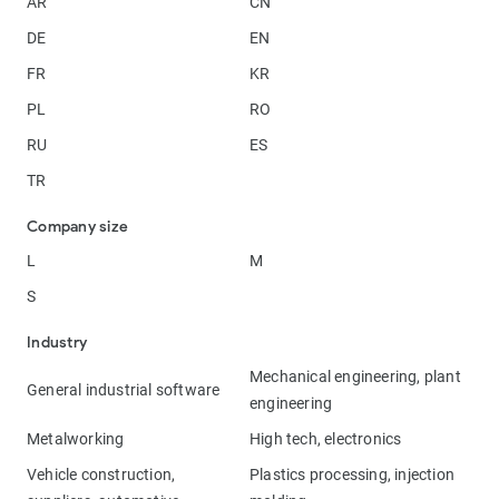
AR
CN
DE
EN
FR
KR
PL
RO
RU
ES
TR
Company size
L
M
S
Industry
Mechanical engineering, plant
General industrial software
engineering
Metalworking
High tech, electronics
Vehicle construction,
Plastics processing, injection