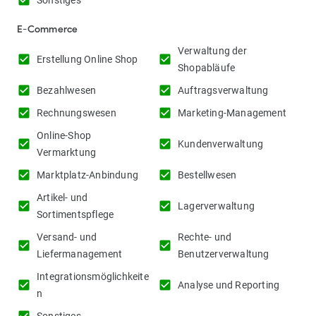
check_box
Sonstiges
E-Commerce
Verwaltung der
check_box
check_box
Erstellung Online Shop
Shopabläufe
check_box
check_box
Bezahlwesen
Auftragsverwaltung
check_box
check_box
Rechnungswesen
Marketing-Management
Online-Shop
check_box
check_box
Kundenverwaltung
Vermarktung
check_box
check_box
Marktplatz-Anbindung
Bestellwesen
Artikel- und
check_box
check_box
Lagerverwaltung
Sortimentspflege
Versand- und
Rechte- und
check_box
check_box
Liefermanagement
Benutzerverwaltung
Integrationsmöglichkeite
check_box
check_box
Analyse und Reporting
n