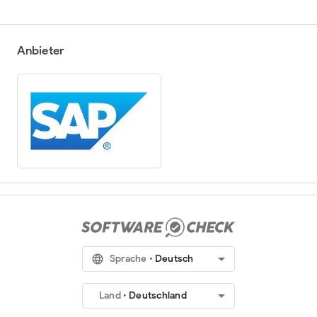
Anbieter
arrow_drop_down
language
Sprache
Deutsch
arrow_drop_down
Land
Deutschland