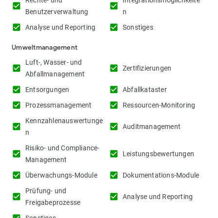
Rechte- und
Integrationsmöglichkeite
check_box
check_box
Benutzerverwaltung
n
check_box
check_box
Analyse und Reporting
Sonstiges
Umweltmanagement
Luft-, Wasser- und
check_box
check_box
Zertifizierungen
Abfallmanagement
check_box
check_box
Entsorgungen
Abfallkataster
check_box
check_box
Prozessmanagement
Ressourcen-Monitoring
Kennzahlenauswertunge
check_box
check_box
Auditmanagement
n
Risiko- und Compliance-
check_box
check_box
Leistungsbewertungen
Management
check_box
check_box
Überwachungs-Module
Dokumentations-Module
Prüfung- und
check_box
check_box
Analyse und Reporting
Freigabeprozesse