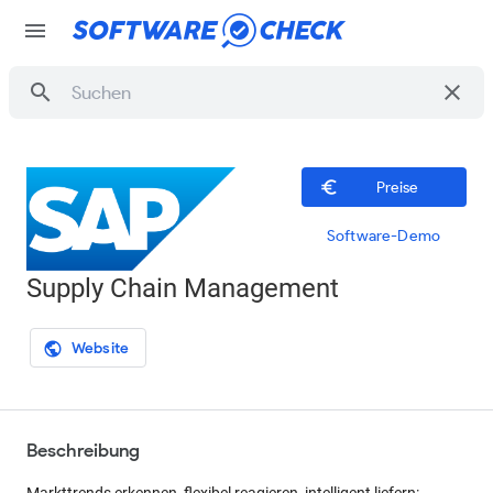
menu
search
clear
euro_symbol
Preise
Software-Demo
Supply Chain Management
Website
public
Beschreibung