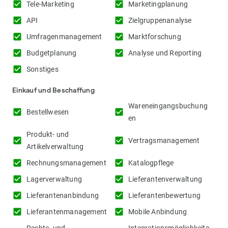
check_box
check_box
Tele-Marketing
Marketingplanung
check_box
check_box
API
Zielgruppenanalyse
check_box
check_box
Umfragenmanagement
Marktforschung
check_box
check_box
Budgetplanung
Analyse und Reporting
check_box
Sonstiges
Einkauf und Beschaffung
Wareneingangsbuchung
check_box
check_box
Bestellwesen
en
Produkt- und
check_box
check_box
Vertragsmanagement
Artikelverwaltung
check_box
check_box
Rechnungsmanagement
Katalogpflege
check_box
check_box
Lagerverwaltung
Lieferantenverwaltung
check_box
check_box
Lieferantenanbindung
Lieferantenbewertung
check_box
check_box
Lieferantenmanagement
Mobile Anbindung