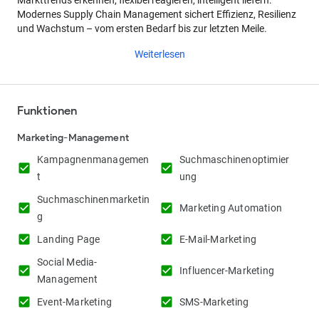
Markttrends erkennen, flexibel reagieren, intelligent liefern:
Modernes Supply Chain Management sichert Effizienz, Resilienz
und Wachstum – vom ersten Bedarf bis zur letzten Meile.
Weiterlesen
Funktionen
Marketing-Management
Kampagnenmanagemen
Suchmaschinenoptimier
check_box
check_box
t
ung
Suchmaschinenmarketin
check_box
check_box
Marketing Automation
g
check_box
check_box
Landing Page
E-Mail-Marketing
Social Media-
check_box
check_box
Influencer-Marketing
Management
check_box
check_box
Event-Marketing
SMS-Marketing