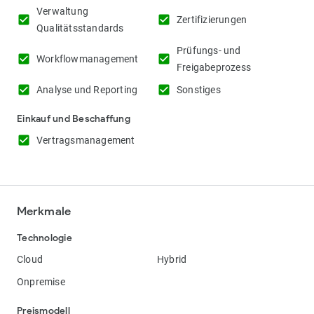
Verwaltung
check_box
check_box
Zertifizierungen
Qualitätsstandards
Prüfungs- und
check_box
check_box
Workflowmanagement
Freigabeprozess
check_box
check_box
Analyse und Reporting
Sonstiges
Einkauf und Beschaffung
check_box
Vertragsmanagement
Merkmale
Technologie
Cloud
Hybrid
Onpremise
Preismodell