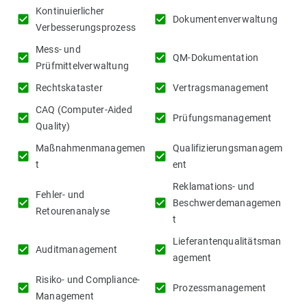
Kontinuierlicher
check_box
check_box
Dokumentenverwaltung
Verbesserungsprozess
Mess- und
check_box
check_box
QM-Dokumentation
Prüfmittelverwaltung
check_box
check_box
Rechtskataster
Vertragsmanagement
CAQ (Computer-Aided
check_box
check_box
Prüfungsmanagement
Quality)
Maßnahmenmanagemen
Qualifizierungsmanagem
check_box
check_box
t
ent
Reklamations- und
Fehler- und
check_box
check_box
Beschwerdemanagemen
Retourenanalyse
t
Lieferantenqualitätsman
check_box
check_box
Auditmanagement
agement
Risiko- und Compliance-
check_box
check_box
Prozessmanagement
Management