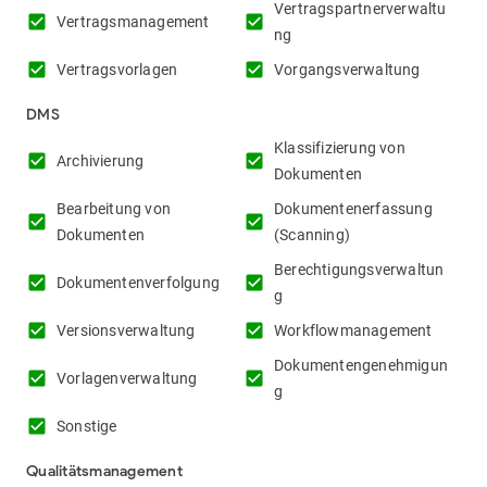
Vertragspartnerverwaltu
check_box
check_box
Vertragsmanagement
ng
check_box
check_box
Vertragsvorlagen
Vorgangsverwaltung
DMS
Klassifizierung von
check_box
check_box
Archivierung
Dokumenten
Bearbeitung von
Dokumentenerfassung
check_box
check_box
Dokumenten
(Scanning)
Berechtigungsverwaltun
check_box
check_box
Dokumentenverfolgung
g
check_box
check_box
Versionsverwaltung
Workflowmanagement
Dokumentengenehmigun
check_box
check_box
Vorlagenverwaltung
g
check_box
Sonstige
Qualitätsmanagement