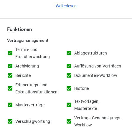
Weiterlesen
Funktionen
Vertragsmanagement
Termin- und
check_box
check_box
Ablagestrukturen
Fristüberwachung
check_box
check_box
Archivierung
Auflösung von Verträgen
check_box
check_box
Berichte
Dokumenten-Workflow
Erinnerungs- und
check_box
check_box
Historie
Eskalationsfunktionen
Textvorlagen,
check_box
check_box
Musterverträge
Mustertexte
Vertrags-Genehmigungs-
check_box
check_box
Verschlagwortung
Workflow