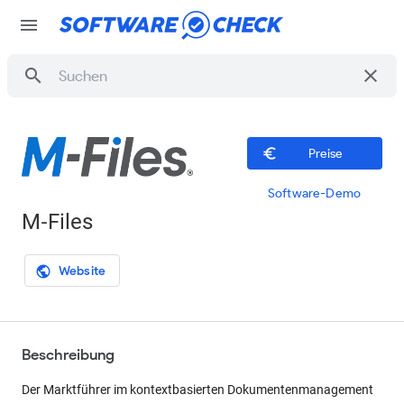
menu
search
clear
euro_symbol
Preise
Software-Demo
M‑Files
Website
public
Beschreibung
Der Marktführer im kontextbasierten Dokumentenmanagement