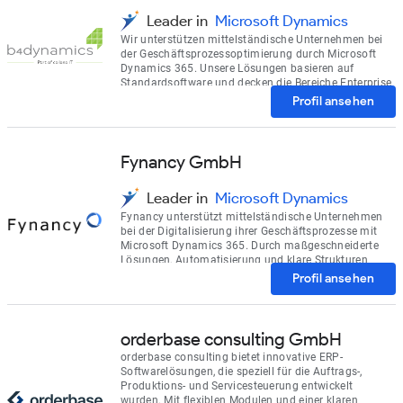
Leader in
Microsoft Dynamics
Wir unterstützen mittelständische Unternehmen bei
der Geschäftsprozessoptimierung durch Microsoft
Dynamics 365. Unsere Lösungen basieren auf
Standardsoftware und decken die Bereiche Enterprise
Resource Planning (ERP) sowie Customer
Profil ansehen
Engagement (CE) ab:
Fynancy GmbH
Leader in
Microsoft Dynamics
Fynancy unterstützt mittelständische Unternehmen
bei der Digitalisierung ihrer Geschäftsprozesse mit
Microsoft Dynamics 365. Durch maßgeschneiderte
Lösungen, Automatisierung und klare Strukturen
schaffen wir effiziente Abläufe, reduzieren manuelle
Profil ansehen
Aufwände und sorgen für transparente, integrierte
Prozesse.
orderbase consulting GmbH
orderbase consulting bietet innovative ERP-
Softwarelösungen, die speziell für die Auftrags-,
Produktions- und Servicesteuerung entwickelt
wurden. Mit flexiblen Modulen und einer klaren