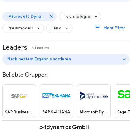
close
arrow_drop_down
Microsoft Dynamics
Technologie
filter_list
arrow_drop_down
arrow_drop_down
Mehr Filter
Preismodell
Land
Leaders
3 Leaders
expand_more
Nach bestem Ergebnis sortieren
Beliebte Gruppen
SAP Business One
SAP S/4 HANA
Microsoft Dynamics
Sage E
b4dynamics GmbH