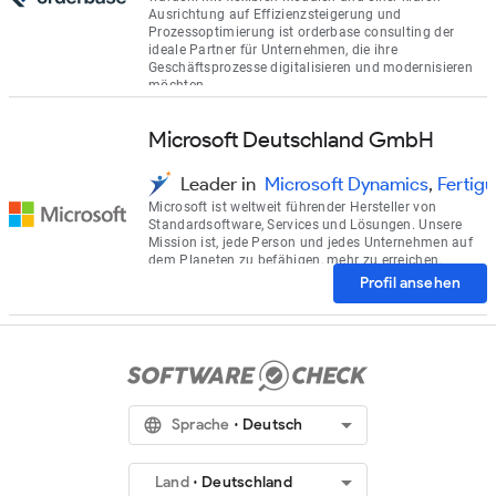
Ausrichtung auf Effizienzsteigerung und
Prozessoptimierung ist orderbase consulting der
ideale Partner für Unternehmen, die ihre
Geschäftsprozesse digitalisieren und modernisieren
möchten.
Microsoft Deutschland GmbH
Leader in
Microsoft Dynamics
,
Fertig
Microsoft ist weltweit führender Hersteller von
Standardsoftware, Services und Lösungen. Unsere
Mission ist, jede Person und jedes Unternehmen auf
dem Planeten zu befähigen, mehr zu erreichen.
Sicherheit und Zuverlässigkeit, Innovation und
Profil ansehen
Integration sowie Offenheit und Interoperabilität
stehen bei der Entwicklung aller Microsoft-Produkte
im Mittelpunkt.
arrow_drop_down
language
Sprache
Deutsch
arrow_drop_down
Land
Deutschland