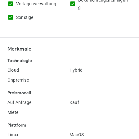
Dokumentengenehmigun
check_box
check_box
Vorlagenverwaltung
g
check_box
Sonstige
Merkmale
Technologie
Cloud
Hybrid
Onpremise
Preismodell
Auf Anfrage
Kauf
Miete
Plattform
Linux
MacOS