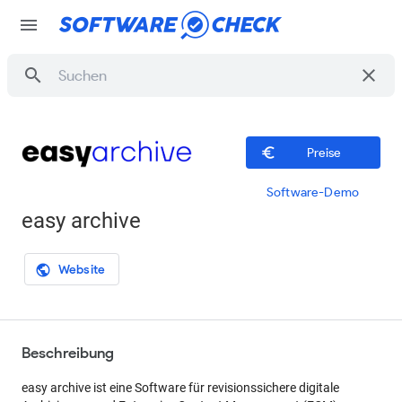
menu
search
clear
euro_symbol
Preise
Software-Demo
easy archive
Website
public
Beschreibung
easy archive ist eine Software für revisionssichere digitale