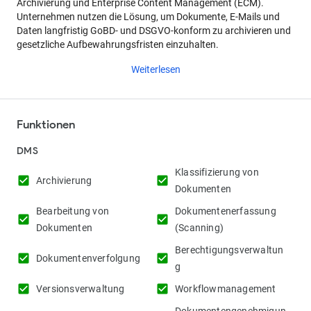
Archivierung und Enterprise Content Management (ECM).
Unternehmen nutzen die Lösung, um Dokumente, E-Mails und
Daten langfristig GoBD- und DSGVO-konform zu archivieren und
gesetzliche Aufbewahrungsfristen einzuhalten.
Weiterlesen
Funktionen
DMS
Klassifizierung von
check_box
check_box
Archivierung
Dokumenten
Bearbeitung von
Dokumentenerfassung
check_box
check_box
Dokumenten
(Scanning)
Berechtigungsverwaltun
check_box
check_box
Dokumentenverfolgung
g
check_box
check_box
Versionsverwaltung
Workflowmanagement