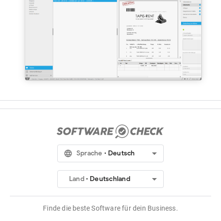
arrow_drop_down
language
Sprache
Deutsch
arrow_drop_down
Land
Deutschland
Finde die beste Software für dein Business.